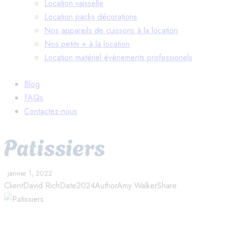
Location vaisselle
Location packs décorations
Nos appareils de cuissons à la location
Nos petits + à la location
Location matériel évènements professionels
Blog
FAQs
Contactez-nous
Patissiers
janvier 1, 2022
Client
David Rich
Date
2024
Author
Amy Walker
Share