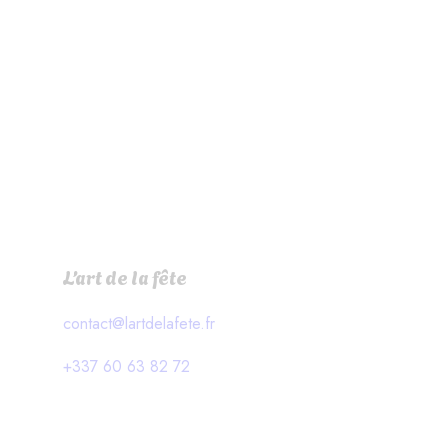
L’art de la fête
contact@lartdelafete.fr
+337 60 63 82 72