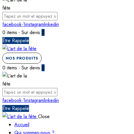
facebook-1
instagram
linkedin
0 items
-
Sur devis
0
Être Rappelé
NOS PRODUITS
0 items
-
Sur devis
0
facebook-1
instagram
linkedin
Être Rappelé
Close
Accueil
Qui sommes-nous ?