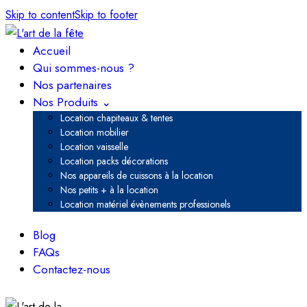
Skip to content
Skip to footer
Accueil
Qui sommes-nous ?
Nos partenaires
Nos Produits ⌄
Location chapiteaux & tentes
Location mobilier
Location vaisselle
Location packs décorations
Nos appareils de cuissons à la location
Nos petits + à la location
Location matériel évènements professionels
Blog
FAQs
Contactez-nous