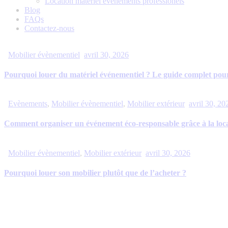
Location matériel évènements professionels
Blog
FAQs
Contactez-nous
Mobilier évènementiel
avril 30, 2026
Pourquoi louer du matériel événementiel ? Le guide complet pou
Evènements
,
Mobilier évènementiel
,
Mobilier extérieur
avril 30, 20
Comment organiser un événement éco-responsable grâce à la loca
Mobilier évènementiel
,
Mobilier extérieur
avril 30, 2026
Pourquoi louer son mobilier plutôt que de l’acheter ?